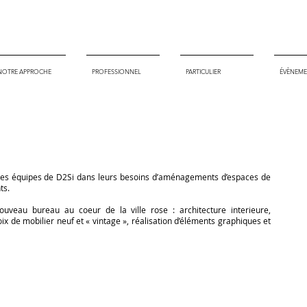
NOTRE APPROCHE
PROFESSIONNEL
PARTICULIER
ÉVÈNEME
es équipes de D2Si dans leurs besoins d’aménagements d’espaces de
ts.
nouveau bureau au coeur de la ville rose : architecture interieure,
ix de mobilier neuf et « vintage », réalisation d’éléments graphiques et